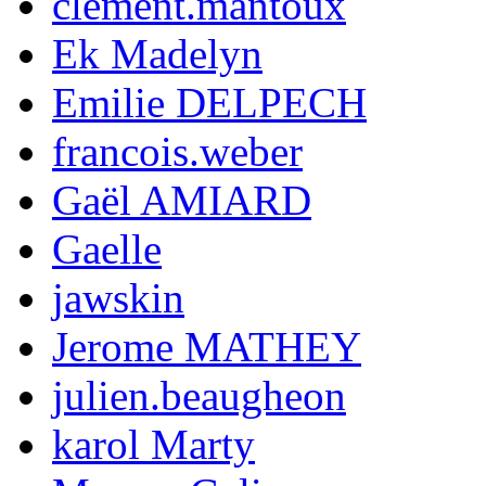
clement.mantoux
Ek Madelyn
Emilie DELPECH
francois.weber
Gaël AMIARD
Gaelle
jawskin
Jerome MATHEY
julien.beaugheon
karol Marty